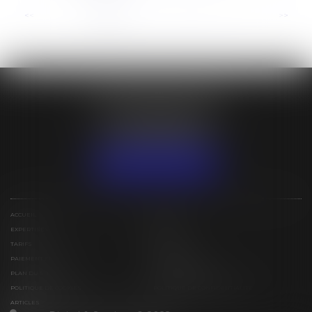
...
<<
<
1
2
3
4
5
6
7
>
>>
ÉTUDE BESSIN IVAN
31 lotissement Espérance
97129 LAMENTIN
Tél :
+590 (0)5 90 25 79 15
NOUS LOCALISER
ACCUEIL
ÉQUIPE
EXPERTISES
ACTUS
TARIFS
CONTACT
PAIEMENT EN LIGNE
ESPACE PRIVÉ
PLAN DU SITE
MENTIONS LÉGALES
POLITIQUE DE COOKIES
POLITIQUE DE CONFIDENTIALITÉ
ARTICLES