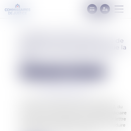
Procédure collective : une
signification par Commissaire de
Justice n’a pas à répéter ce que la
lettre recommandée contient
déjà
Commissaires de Justice
Mesures d'exécution
Publié le :
04/07/2025
Source :
www.lemag-juridique.com
En matière de procédure collective, lorsqu’une
créance est contestée, l’article R 624-1, alinéa 2, du
Code de commerce impose au mandataire judiciaire
de notifier cette contestation au créancier par lettre
recommandée, laquelle doit notamment reproduire