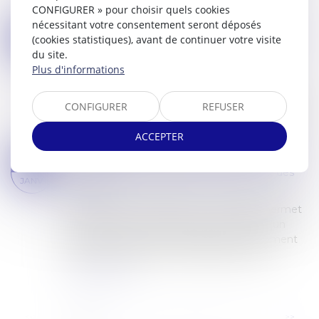
Banque de France, les retards dépassant 30...
CONFIGURER » pour choisir quels cookies
Lire la suite
nécessitant votre consentement seront déposés
RETARDS DE PAIEMENT : SE PRÉMUNIR CONTRE L'EFFET DOMINO, UNE URGENCE POUR LES ENTREPRISES
18
(cookies statistiques), avant de continuer votre visite
Commissaires de Justice
/
Recouvrement des
du site.
FÉVR.
impayés
Plus d'informations
2024 aura été une année difficile pour les
entreprises, marquée par un nombre record de
CONFIGURER
REFUSER
défaillances et un allongement généralisé des
délais et retards de paiement. Une dégradat...
ACCEPTER
Lire la suite
SAISIE DES RÉMUNÉRATIONS : BARÈME RÉVISÉ POUR 2025
14
Commissaires de Justice
/
Recouvrement des
JANV.
impayés
La saisie sur rémunération ou sur salaire permet
à un créancier muni d’un titre exécutoire (un
jugement notamment) d'obtenir le versement
de sommes dues par un débiteur salarié....
Lire la suite
...
<<
<
1
2
3
4
5
6
7
>
>>