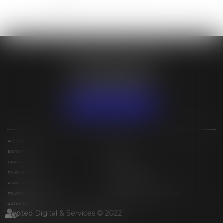
ÉTUDE BESSIN IVAN
31 lotissement Espérance
97129 LAMENTIN
Tél :
+590 (0)5 90 25 79 15
NOUS LOCALISER
ACCUEIL
ÉQUIPE
EXPERTISES
ACTUS
TARIFS
CONTACT
PAIEMENT EN LIGNE
ESPACE PRIVÉ
PLAN DU SITE
MENTIONS LÉGALES
POLITIQUE DE COOKIES
POLITIQUE DE CONFIDENTIALITÉ
ARTICLES
Septeo Digital & Services © 2022