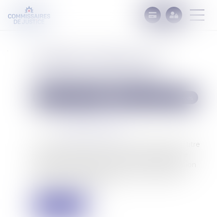
Impayés : tout savoir sur la
nouvelle procédure de
recouvrement simplifiée
Commissaires de Justice
Recouvrement des impayés
Publié le :
16/06/2026
Source :
gazette-du-midi.fr
Une nouvelle procédure permet d’obtenir un titre
exécutoire sans avoir recours à une procédure
judiciaire. Elle nécessite seulement l’intervention
d’un commissaire de justice et du greffier du
tribunal de commerce...
Lire la suite