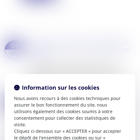
CRÉANCES -QUELS CHANGEMENTS POUR LA PROCÉDURE DE SAISIE SUR SALAIRE ? | SERVICE-PUBLIC.FR
01
Commissaires de Justice
/
Recouvrement des
JUIL.
impayés
La saisie sur salaire, aussi appelée saisie sur
rémunération, fait l'objet d'une réforme à
compter du 1er juillet 2025. Service-Public.fr vous
informe...
Information sur les cookies
Lire la suite
Nous avons recours à des cookies techniques pour
COMMENT LIMITER L'IMPACT DES IMPAYÉS SUR LA TRÉSORERIE D'ENTREPRISE ?
11
assurer le bon fonctionnement du site, nous
Commissaires de Justice
/
Recouvrement des
MARS
utilisons également des cookies soumis à votre
impayés
consentement pour collecter des statistiques de
La gestion des impayés est un défi stratégique
visite.
pour toute entreprise. Selon le rapport de
Cliquez ci-dessous sur « ACCEPTER » pour accepter
l'Observatoire des délais de paiement de la
le dépôt de l'ensemble des cookies ou sur «