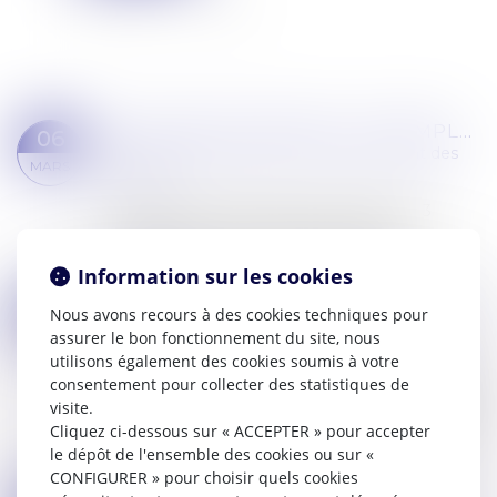
GESTION DES IMPAYÉS : 3 EXEMPLES CONCRETS
06
Commissaires de Justice
/
Recouvrement des
MARS
impayés
Nous exposons dans cette fiche pratique 3
exemples concrets d'impayés avec une
proposition de solution juridique adaptée...
Information sur les cookies
Lire la suite
SAISIES SUR RÉMUNÉRATIONS : LE BARÈME 2024
21
Nous avons recours à des cookies techniques pour
Commissaires de Justice
/
Recouvrement des
assurer le bon fonctionnement du site, nous
FÉVR.
impayés
utilisons également des cookies soumis à votre
consentement pour collecter des statistiques de
La saisie des rémunérations ou saisie sur salaire
visite.
permet à un créancier de récupérer les sommes
Cliquez ci-dessous sur « ACCEPTER » pour accepter
dues grâce à l'intermédiaire de l'employeur qui
le dépôt de l'ensemble des cookies ou sur «
procède à une retenue sur la frac...
CONFIGURER » pour choisir quels cookies
Lire la suite