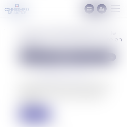
Le taux de l’intérêt légal pour le
premier semestre 2024 encore en
hausse
Commissaires de Justice
Recouvrement des impayés
Publié le :
10/01/2024
Source :
cabinet-rs.expert-infos.com
Au 1er semestre 2024, le taux de l’intérêt légal
s’établit à 5,07 % pour les créances dues aux
professionnels, contre 4,22 % au semestre
précédent...
Lire la suite