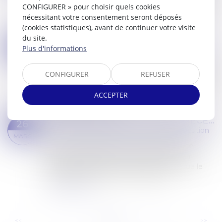
à un propriétaire le solde du prix d’un compromis
CONFIGURER » pour choisir quels cookies
de vente et dit que faute de paiement dans le
nécessitant votre consentement seront déposés
délai d’un mois à compter de la sign...
(cookies statistiques), avant de continuer votre visite
Lire la suite
du site.
SAISIE DES RÉMUNÉRATIONS : REVALORISATION DU RSA, FRACTION ABSOLUMENT INSAISISSABLE
14
Plus d'informations
Commissaires de Justice
/
Mesures d'exécution
MAI
Pris en application de l’article L. 262-3 du code de
CONFIGURER
REFUSER
l’action sociale et des familles, le décret n° 2024-
396 du 29 avril 2024 procède à la revalorisation
ACCEPTER
annuelle du montant for...
Lire la suite
DETTE : COMBIEN DE TEMPS NÉCESSAIRE POUR UN RECOUVREMENT ?
26
Commissaires de Justice
/
Mesures d'exécution
MARS
Avant de procéder au recouvrement d'une
dette, un huissier de justice doit vérifier sa
récupérabilité. Ensuite, il doit agir avant que le
délai de prescription ne soit écoulé, l...
Lire la suite
...
...
<<
<
7
8
9
10
11
12
13
>
>>