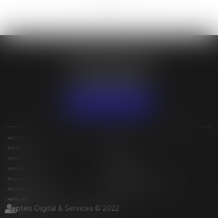
ÉTUDE BESSIN IVAN
31 lotissement Espérance
97129 LAMENTIN
Tél :
+590 (0)5 90 25 79 15
NOUS LOCALISER
ACCUEIL
ÉQUIPE
EXPERTISES
ACTUS
TARIFS
CONTACT
PAIEMENT EN LIGNE
ESPACE PRIVÉ
PLAN DU SITE
MENTIONS LÉGALES
POLITIQUE DE COOKIES
POLITIQUE DE CONFIDENTIALITÉ
ARTICLES
Septeo Digital & Services © 2022