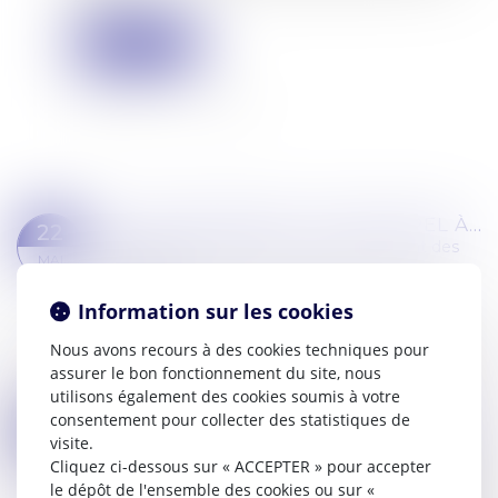
Lire la suite
FACTURE IMPAYÉE : FAIRE APPEL À UN COMMISSAIRE DE JUSTICE
22
Commissaires de Justice
/
Recouvrement des
MAI
impayés
En cas d’impayé, même en présence d’une
Information sur les cookies
décision de justice faisant l’objet d’un titre
Nous avons recours à des cookies techniques pour
exécutoire, le créancier devra faire appel à un
assurer le bon fonctionnement du site, nous
commissaire de justice (ex-huissier de jus...
utilisons également des cookies soumis à votre
Lire la suite
consentement pour collecter des statistiques de
INDEMNISATION ET SAISIE DES RÉMUNÉRATIONS
21
visite.
Commissaires de Justice
/
Mesures d'exécution
MAI
Cliquez ci-dessous sur « ACCEPTER » pour accepter
Un jugement condamne une justiciable à payer
le dépôt de l'ensemble des cookies ou sur «