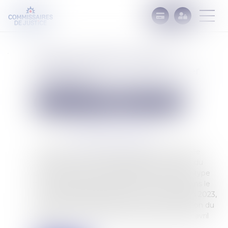
Saisie sur salaire : fraction
insaisissable revalorisée au 1er
avril 2024
Commissaires de Justice
Mesures d'exécution
Publié le :
23/04/2024
Source :
www.gestiondelapaie.com
La saisie sur rémunération, également appelée
saisie sur salaire, consiste à prélever une part du
salaire d’un salarié, indépendamment de son type
de contrat, afin de rembourser une dette. Dans le
communiqué de presse commun du 29 mars 2023,
la DGCS et la DSS annoncent une revalorisation du
RSA pour les personnes seules à partir du 1er avril
2024...