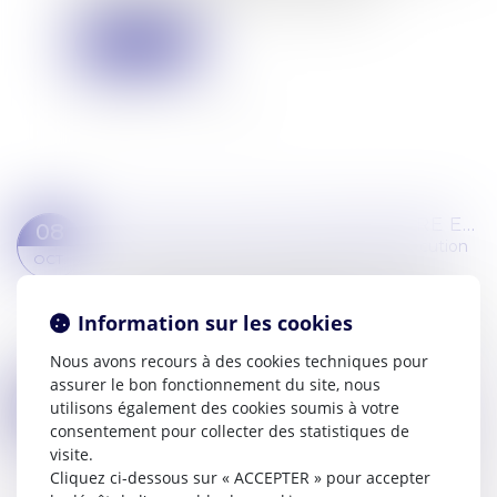
Lire la suite
QUID DE LA SAISIE IMMOBILIÈRE EN CAS DE DÉMEMBREMENT ?
08
Commissaires de Justice
/
Mesures d'exécution
OCT.
La Cour de cassation a rappelé le 2 octobre
dernier qu’en cas de démembrement du droit
Information sur les cookies
de propriété, la saisie immobilière ne peut porter
que sur le droit démembré confiscable,...
Nous avons recours à des cookies techniques pour
Lire la suite
assurer le bon fonctionnement du site, nous
PROCÉDURE DE RÉTABLISSEMENT PERSONNEL ET DÉCLARATION DE CRÉANCE : RAPPELS CONCERNANT LE FORMALISME
30
utilisons également des cookies soumis à votre
Commissaires de Justice
/
Mesures d'exécution
consentement pour collecter des statistiques de
JUIL.
visite.
La procédure de rétablissement personnel avec
Cliquez ci-dessous sur « ACCEPTER » pour accepter
liquidation judiciaire des biens, permet aux