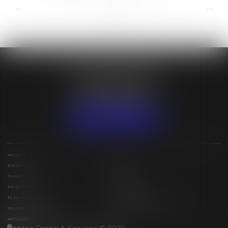
...
...
<<
<
5
6
7
8
9
10
11
>
>>
ÉTUDE BESSIN IVAN
31 lotissement Espérance
97129 LAMENTIN
Tél :
+590 (0)5 90 25 79 15
NOUS LOCALISER
ACCUEIL
ÉQUIPE
EXPERTISES
ACTUS
TARIFS
CONTACT
PAIEMENT EN LIGNE
ESPACE PRIVÉ
PLAN DU SITE
MENTIONS LÉGALES
POLITIQUE DE COOKIES
POLITIQUE DE CONFIDENTIALITÉ
ARTICLES