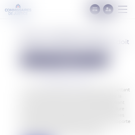
Saisie immobilière et vente
forcée : le juge de l’exécution doit
respecter la mise à prix fixée
Commissaires de Justice
Mesures d'exécution
Publié le :
09/07/2024
Source :
www.lemag-juridique.com
La saisie immobilière est une procédure permettant
à un ou plusieurs créanciers impayés d’obtenir la
vente forcée de l’immeuble du débiteur défaillant
afin de se rembourser sur le prix. Cette procédure
peut notamment aboutir à la vente aux enchères
de l’immeuble, pour laquelle le présent arrêt apporte
des précisions sur les pouvoirs du juge de
l’exécution s’agissant de la mise à prix...