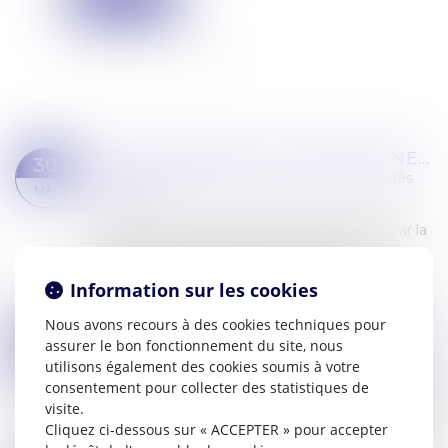
RÉTABLISSEMENT PROFESSIONNEL : EFFACEMENT DES SEULES DETTES COMPRISES DANS LE JUGEMENT DE CLÔTURE
30
Commissaires de Justice
/
Recouvrement des
MAI
impayés
Une dette n’est susceptible d’être effacée par la
clôture du rétablissement professionnel qu’à
concurrence de l’état chiffré des créances
Information sur les cookies
effacées compris dans le jugement de cl...
Lire la suite
Nous avons recours à des cookies techniques pour
LA PART DU SALAIRE INSAISISSABLE EST REVALORISÉE
23
assurer le bon fonctionnement du site, nous
Commissaires de Justice
/
Mesures d'exécution
utilisons également des cookies soumis à votre
MAI
Rappelons que le salarié dont la rémunération
consentement pour collecter des statistiques de
fait l’objet d’une saisie ou d’une cession doit dans
visite.
tous les cas conserver à sa disposition une
Cliquez ci-dessous sur « ACCEPTER » pour accepter