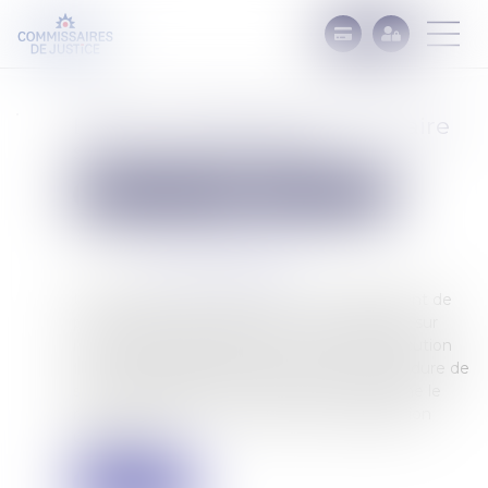
Effet du redressement judiciaire
sur les actes de saisie
Commissaires de Justice
Mesures d'exécution
Publié le :
11/04/2023
Source :
www.actu-juridique.fr
Une banque ayant délivré un commandement de
payer valant saisie immobilière à un débiteur sur
l’immeuble lui appartenant, un juge de l’exécution
fixe la créance de la banque, oriente la procédure de
saisie immobilière en vente forcée et ordonne le
renvoi de l’affaire à une audience d’adjudication
ultérieure...
Lire la suite