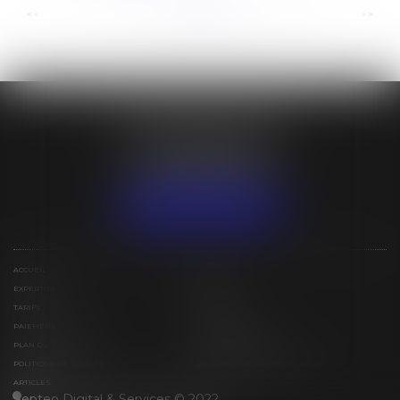
...
...
<<
<
12
13
14
15
16
17
18
>
>>
ÉTUDE BESSIN IVAN
31 lotissement Espérance
97129 LAMENTIN
Tél :
+590 (0)5 90 25 79 15
NOUS LOCALISER
ACCUEIL
ÉQUIPE
EXPERTISES
ACTUS
TARIFS
CONTACT
PAIEMENT EN LIGNE
ESPACE PRIVÉ
PLAN DU SITE
MENTIONS LÉGALES
POLITIQUE DE COOKIES
POLITIQUE DE CONFIDENTIALITÉ
ARTICLES
Septeo Digital & Services © 2022