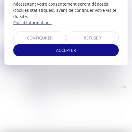
Lire la suite
nécessitant votre consentement seront déposés
PROCÉDURE COLLECTIVE : UNE SIGNIFICATION PAR COMMISSAIRE DE JUSTICE N’A PAS À RÉPÉTER CE QUE LA LETTRE RECOMMANDÉE CONTIENT DÉJÀ
04
(cookies statistiques), avant de continuer votre visite
Commissaires de Justice
/
Mesures d'exécution
du site.
JUIL.
En matière de procédure collective, lorsqu’une
Plus d'informations
créance est contestée, l’article R 624-1, alinéa 2,
du Code de commerce impose au mandataire
CONFIGURER
REFUSER
judiciaire de notifier cette contesta...
Lire la suite
ACCEPTER
CRÉANCES -QUELS CHANGEMENTS POUR LA PROCÉDURE DE SAISIE SUR SALAIRE ? | SERVICE-PUBLIC.FR
01
Commissaires de Justice
/
Recouvrement des
JUIL.
impayés
La saisie sur salaire, aussi appelée saisie sur
rémunération, fait l'objet d'une réforme à
compter du 1er juillet 2025. Service-Public.fr vous
informe...
Lire la suite
...
<<
<
1
2
3
4
5
6
7
>
>>