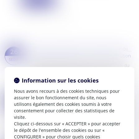
FRAIS SCOLAIRES ET SAISIE-ATTRIBUTION : LA CRÉANCE EST DÉTERMINABLE, LIQUIDE ET RECOUVRABLE !
26
Commissaires de Justice
/
Mesures d'exécution
SEPT.
Conformément aux articles L.111-2 et L.111-6 du
Code des procédures civiles d’exécution, le
créancier muni d'un titre exécutoire constatant
Information sur les cookies
une créance liquide et exigible peut...
Nous avons recours à des cookies techniques pour
Lire la suite
assurer le bon fonctionnement du site, nous
VOIES DE RECOURS EN MATIÈRE DE SAISIE : RAPPEL DES LIMITES DU POURVOI EN CASSATION
11
utilisons également des cookies soumis à votre
Commissaires de Justice
/
Mesures d'exécution
JUIL.
consentement pour collecter des statistiques de
Selon l’article R.311-7 du Code des procédures
visite.
civiles d’exécution, dans sa rédaction antérieure
Cliquez ci-dessous sur « ACCEPTER » pour accepter
au décret n°2023-1391 du 29 décembre 2023,
le dépôt de l'ensemble des cookies ou sur «
dans le cadre d’une procédure de sais...
CONFIGURER » pour choisir quels cookies