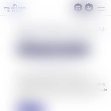
Saisie immobilière : l'article L. 212-
1 CRPA n’a pas sa place dans
l’acte
Commissaires de Justice
Mesures d'exécution
Publié le :
27/06/2025
Source :
www.lemag-juridique.com
Dans un arrêt rendu le 12 juin 2025, la Cour de
cassation rappelle que les actes de saisie
immobilière délivrés par un Commissaire de Justice
échappent aux exigences de l’article L 212-1 du Code
des relations entre le public et l’administration
(CRPA)..
Lire la suite