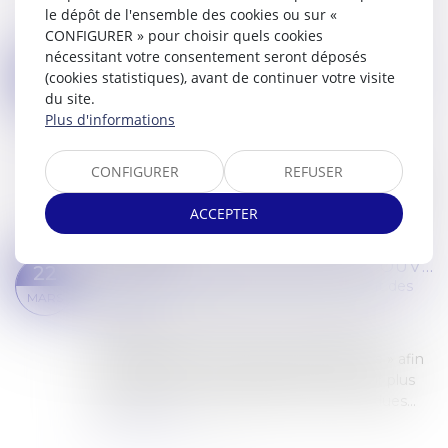
réalisés par les organismes chargés du
le dépôt de l'ensemble des cookies ou sur «
recouvrement des cotisations et contribution...
CONFIGURER » pour choisir quels cookies
Lire la suite
nécessitant votre consentement seront déposés
SURENDETTEMENT : NATURE ET EFFETS DE LA CONTESTATION PAR LE CRÉANCIER DES MESURES EN RÉSULTANT
26
(cookies statistiques), avant de continuer votre visite
Commissaires de Justice
/
Recouvrement des
du site.
AVR.
impayés
Plus d'informations
La contestation par le créancier de mesures
recommandées ou imposées par une
CONFIGURER
REFUSER
commission de surendettement constitue une
demande en justice qui interrompt le délai de
ACCEPTER
prescriptio...
Lire la suite
UN NOUVEAU SERVICE DE RECOUVREMENT DES CRÉANCES : MES IMPAYÉS INFOGREFFE
22
Commissaires de Justice
/
Recouvrement des
MARS
impayés
Infogreffe vient d’ouvrer un nouveau site
Internet appelé « Mes impayés Infogreffe » afin
de permettre aux entreprises de recouvrir plus
simplement et rapidement les sommes dues...
Lire la suite