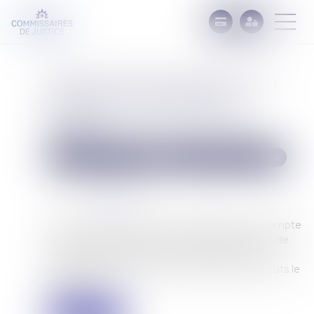
Société civile : les associés non
tenus aux pertes avant la
liquidation, sauf clause des
statuts
Commissaires de Justice
Recouvrement des impayés
Publié le :
05/04/2023
Source :
www.efl.fr
En cours de vie sociale, le solde débiteur du compte
courant d'un associé de société civile résultant de
l'affectation des pertes ne constitue pas une
créance exigible pour la société, sauf si les statuts le
prévoient...