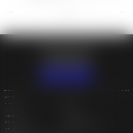
...
...
<<
<
2
3
4
5
6
7
8
>
>>
ÉTUDE BESSIN IVAN
31 lotissement Espérance
97129 LAMENTIN
Tél :
+590 (0)5 90 25 79 15
NOUS LOCALISER
ACCUEIL
ÉQUIPE
EXPERTISES
ACTUS
TARIFS
CONTACT
PAIEMENT EN LIGNE
ESPACE PRIVÉ
PLAN DU SITE
MENTIONS LÉGALES
POLITIQUE DE COOKIES
POLITIQUE DE CONFIDENTIALITÉ