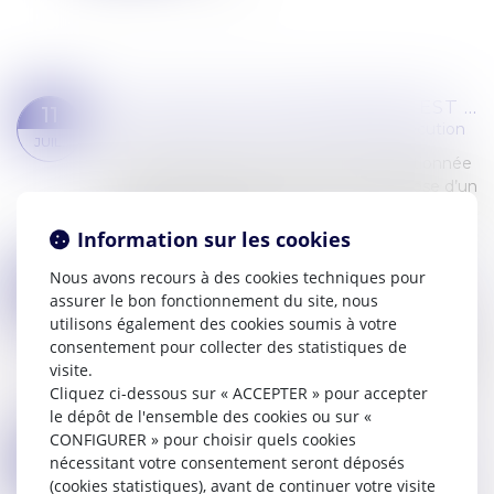
DÈS LORS QU’UNE PERSONNE EST VISÉE PAR UNE MESURE D’EXÉCUTION, ELLE A INTÉRÊT À AGIR
11
Commissaires de Justice
/
Mesures d'exécution
JUIL.
L’action en justice est notamment conditionnée
par le fait que la personne l’exerçant dispose d’un
intérêt à agir, défini comme l’intérêt légitime aux
succès ou au rejet d’une p...
Information sur les cookies
Lire la suite
Nous avons recours à des cookies techniques pour
SAISIE-ATTRIBUTION ET VÉRIFICATION PAR LE COMMISSAIRE DE JUSTICE QUE L’ACTE EST EXÉCUTOIRE
20
assurer le bon fonctionnement du site, nous
Commissaires de Justice
/
Mesures d'exécution
JUIN
utilisons également des cookies soumis à votre
Faisant une lecture combinée des articles 1240
consentement pour collecter des statistiques de
du Code civil et L 122-2 du Code des procédures
visite.
civiles d'exécution, la Cour de cassation juge,
Cliquez ci-dessous sur « ACCEPTER » pour accepter
dans un arrêt du 17 mai dernier, «...
le dépôt de l'ensemble des cookies ou sur «
Lire la suite
CONFIGURER » pour choisir quels cookies
DÉLAI DE PRESCRIPTION DE L’ACTION EN RECOUVREMENT, POUR UN CONTRIBUABLE DOMICILIÉ AU BRÉSIL, ET SUCCESSION
07
nécessitant votre consentement seront déposés
Commissaires de Justice
/
Mesures d'exécution
(cookies statistiques), avant de continuer votre visite
JUIN