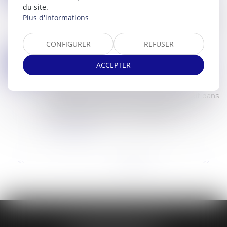
La succession de Mme A. E., née Mme C.,
du site.
demande au tribunal : de prononcer la décharge
Plus d'informations
de l’obligation de payer, décernée le 15 avril 2021
entre les ...
CONFIGURER
REFUSER
Lire la suite
LA PART DU SALAIRE INSAISISSABLE EST REVALORISÉE
23
ACCEPTER
Commissaires de Justice
/
Mesures d'exécution
MAI
Rappelons que le salarié dont la rémunération
fait l’objet d’une saisie ou d’une cession doit dans
tous les cas conserver à sa disposition une
somme égale au montant forfaitaire...
Lire la suite
...
<<
<
6
7
8
9
10
11
12
>
>>
ÉTUDE BESSIN IVAN