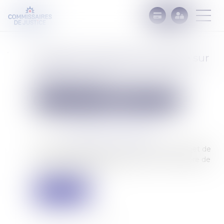
Nouvelle procédure de saisie sur
salaire : le Sénat apporte des
modifications
Commissaires de Justice
Mesures d'exécution
Publié le :
27/06/2023
Source :
formation.lefebvre-dalloz.fr
Le Sénat a adopté en première lecture le projet de
loi d'orientation et programmation du ministère de
la justice 2023-2027...
Lire la suite