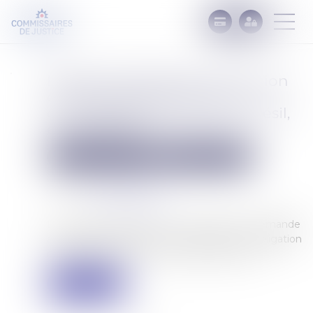
Délai de prescription de l’action
en recouvrement, pour un
contribuable domicilié au brésil,
et succession
Commissaires de Justice
Mesures d'exécution
Publié le :
07/06/2023
Source :
www.legifiscal.fr
La succession de Mme A. E., née Mme C., demande
au tribunal : de prononcer la décharge de l’obligation
de payer, décernée le 15 avril 2021 entre les ...
Lire la suite