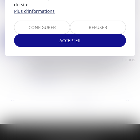
du site.
Faisant une lecture combinée des articles 1240
Plus d'informations
du Code civil et L 122-2 du Code des procédures
civiles d'exécution, la Cour de cassation juge,
dans un arrêt du 17 mai dernier, «...
CONFIGURER
REFUSER
Lire la suite
LA PART DU SALAIRE INSAISISSABLE EST REVALORISÉE
23
ACCEPTER
Commissaires de Justice
/
Mesures d'exécution
MAI
Rappelons que le salarié dont la rémunération
fait l’objet d’une saisie ou d’une cession doit dans
tous les cas conserver à sa disposition une
somme égale au montant forfaitaire...
Lire la suite
...
<<
<
6
7
8
9
10
11
12
>
>>
ÉTUDE BESSIN IVAN