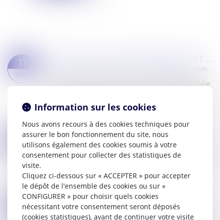
DÈS LORS QU’UNE PERSONNE EST VISÉE PAR UNE MESURE D’EXÉCUTION, ELLE A INTÉRÊT À AGIR
11
Commissaires de Justice
/
Mesures d'exécution
JUIL.
L’action en justice est notamment conditionnée
par le fait que la personne l’exerçant dispose d’un
intérêt à agir, défini comme l’intérêt légitime aux
Information sur les cookies
succès ou au rejet d’une p...
Nous avons recours à des cookies techniques pour
Lire la suite
assurer le bon fonctionnement du site, nous
NOUVELLE PROCÉDURE DE SAISIE SUR SALAIRE : LE SÉNAT APPORTE DES MODIFICATIONS
27
utilisons également des cookies soumis à votre
Commissaires de Justice
/
Mesures d'exécution
JUIN
consentement pour collecter des statistiques de
Le Sénat a adopté en première lecture le projet
visite.
de loi d'orientation et programmation du
Cliquez ci-dessous sur « ACCEPTER » pour accepter
ministère de la justice 2023-2027...
le dépôt de l'ensemble des cookies ou sur «
Lire la suite
CONFIGURER » pour choisir quels cookies
SAISIE-ATTRIBUTION ET VÉRIFICATION PAR LE COMMISSAIRE DE JUSTICE QUE L’ACTE EST EXÉCUTOIRE
20
nécessitant votre consentement seront déposés
Commissaires de Justice
/
Mesures d'exécution
(cookies statistiques), avant de continuer votre visite
JUIN